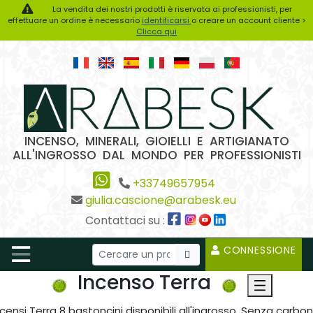
La vendita dei nostri prodotti è riservata ai professionisti, per
effettuare un ordine è necessario
identificarsi
o creare un account cliente >
Clicca qui
INCENSO, MINERALI, GIOIELLI E ARTIGIANATO
ALL'INGROSSO DAL MONDO PER PROFESSIONISTI
+33749657954
giulia.cascione@arabesk.eu
Contattaci su :
CONNESSIONE
Incenso Terra
ncensi Terra 8 bastoncini disponibili all'ingrosso. Senza carbon