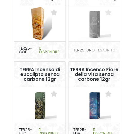
TER25-
TER25-DRG
ESAURITO
COP
DISPONIBILE
TERRA Incenso di
TERRA Incenso Fiore
eucalipto senza
della Vita senza
carbone 12gr
carbone 12gr
TER25-
TER25-
EUC
DISPONIBILE
FDV
DISPONIBILE