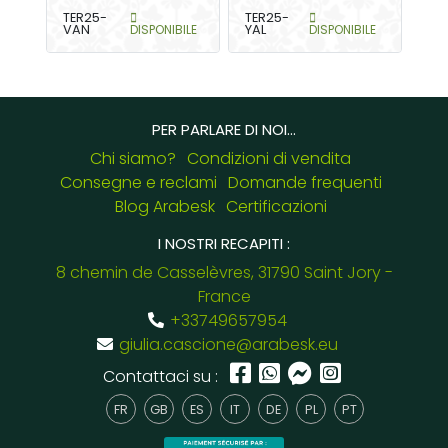
TER25-
TER25-
VAN
DISPONIBILE
YAL
DISPONIBILE
PER PARLARE DI NOI...
Chi siamo?
Condizioni di vendita
Consegne e reclami
Domande frequenti
Blog Arabesk
Certificazioni
I NOSTRI RECAPITI :
8 chemin de Casselèvres, 31790 Saint Jory -
France
+33749657954
giulia.cascione@arabesk.eu
Contattaci su :
FR
GB
ES
IT
DE
PL
PT