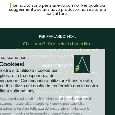
Le novità sono permanenti con noi. Per qualsiasi
suggerimento su un nuovo prodotto, non esitare a
contattarci !
PER PARLARE DI NOI...
Chi siamo?
Condizioni di vendita
Consegne e reclami
Domande frequenti
Blog Arabesk
Certificazioni
I NOSTRI RECAPITI :
8 chemin de Casselèvres, 31790 Saint Jory -
France
+33749657954
giulia.cascione@arabesk.eu
Contattaci su :
FR
GB
ES
IT
DE
PL
PT