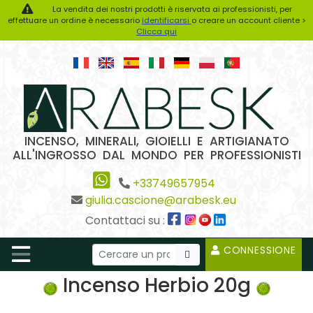
La vendita dei nostri prodotti è riservata ai professionisti, per
effettuare un ordine è necessario
identificarsi
o creare un account cliente >
Clicca qui
INCENSO, MINERALI, GIOIELLI E ARTIGIANATO
ALL'INGROSSO DAL MONDO PER PROFESSIONISTI
+33749657954
giulia.cascione@arabesk.eu
Contattaci su :
CONNESSIONE
Incenso Herbio 20g