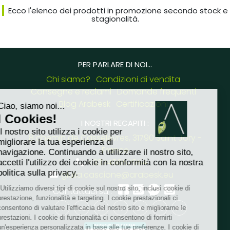
Ecco l'elenco dei prodotti in promozione secondo stock e
stagionalità.
PER PARLARE DI NOI...
Chi siamo?
Condizioni di vendita
Consegne e reclami
Domande frequenti
Blog Arabesk
Certificazioni
I NOSTRI RECAPITI :
8 chemin de Casselèvres, 31790 Saint Jory -
France
+33749657954
giulia.cascione@arabesk.eu
Contattaci su :
FR
GB
ES
IT
DE
PL
PT