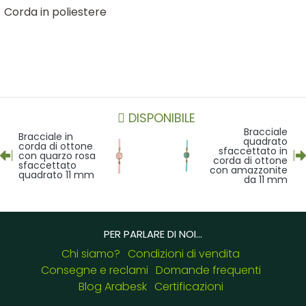
Corda in poliestere
DISPONIBILE
Bracciale
Bracciale in
quadrato
corda di ottone
sfaccettato in
con quarzo rosa
corda di ottone
sfaccettato
con amazzonite
quadrato 11 mm
da 11 mm
PER PARLARE DI NOI...
Chi siamo?
Condizioni di vendita
Consegne e reclami
Domande frequenti
Blog Arabesk
Certificazioni