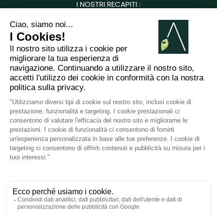
I NOSTRI RECAPITI :
8 chemin de Casselèvres, 31790 Saint Jory -
France
+33749657954
giulia.cascione@arabesk.eu
Contattaci su :
FR
GB
ES
IT
DE
PL
PT
2012 - 2026 ©
Arabesk |
AVVISO
LEGALE