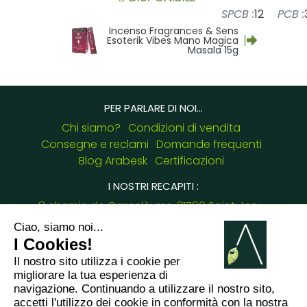
SPCB :
12
PCB :
Incenso Fragrances & Sens
Esoterik Vibes Mano Magica
Masala 15g
PER PARLARE DI NOI...
Chi siamo?
Condizioni di vendita
Consegne e reclami
Domande frequenti
Blog Arabesk
Certificazioni
I NOSTRI RECAPITI :
8 chemin de Casselèvres, 31790 Saint Jory -
France
+33749657954
giulia.cascione@arabesk.eu
Contattaci su :
FR
GB
ES
IT
DE
PL
PT