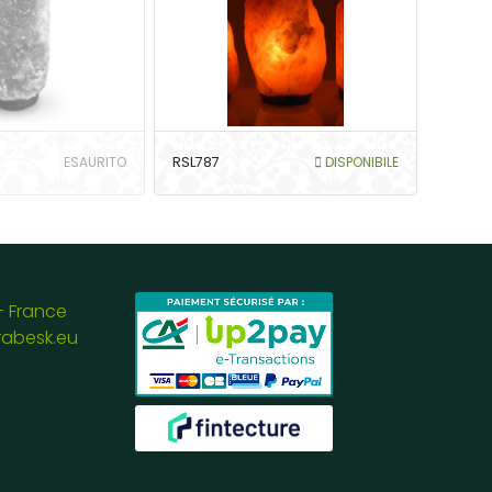
ESAURITO
RSL787
DISPONIBILE
- France
rabesk.eu