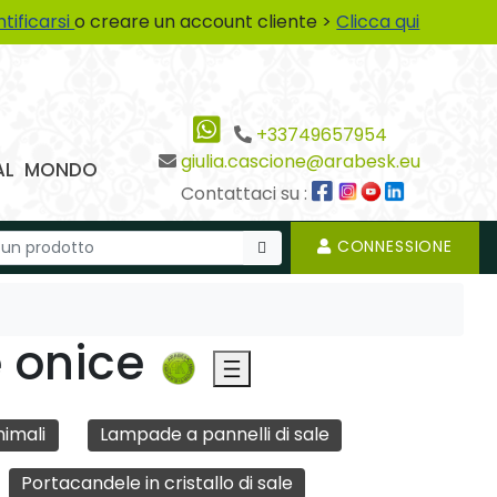
ntificarsi
o creare un account cliente >
Clicca qui
+33749657954
giulia.cascione@arabesk.eu
 DAL MONDO
Contattaci su :
CONNESSIONE
 onice
imali
Lampade a pannelli di sale
Portacandele in cristallo di sale