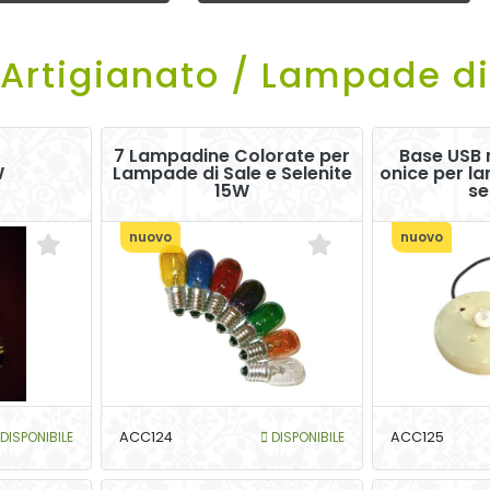
Artigianato / Lampade di
7 Lampadine Colorate per
Base USB m
W
Lampade di Sale e Selenite
onice per la
15W
se
nuovo
nuovo
DISPONIBILE
ACC124
DISPONIBILE
ACC125