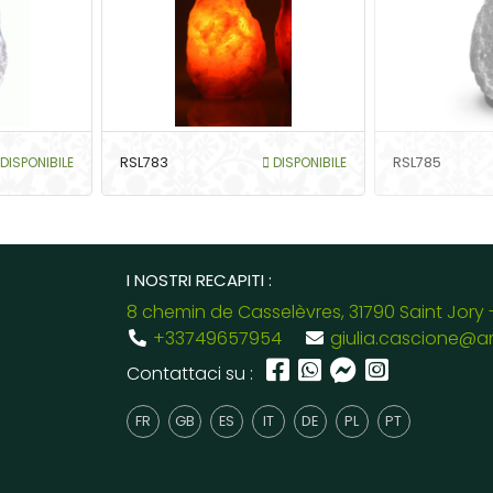
DISPONIBILE
RSL783
DISPONIBILE
RSL785
I NOSTRI RECAPITI :
8 chemin de Casselèvres, 31790 Saint Jory 
+33749657954
giulia.cascione@a
Contattaci su :
FR
GB
ES
IT
DE
PL
PT