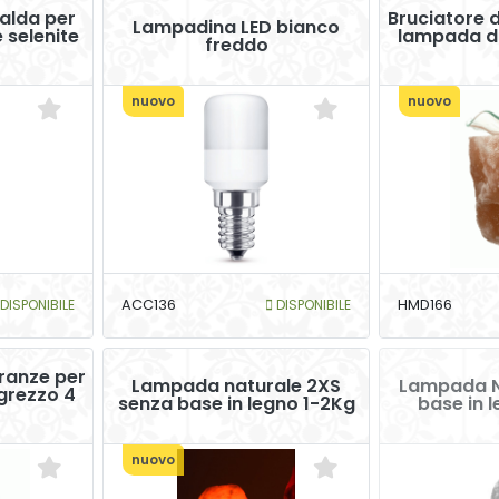
alda per
Bruciatore d
Lampadina LED bianco
 selenite
lampada di
freddo
nuovo
nuovo
DISPONIBILE
ACC136
DISPONIBILE
HMD166
granze per
Lampada naturale 2XS
Lampada N
grezzo 4
senza base in legno 1-2Kg
base in l
nuovo