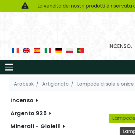
La vendita dei nostri prodotti è riservata 
INCENSO, 
Arabesk
Artigianato
Lampade di sale e onice
Incenso
Argento 925
Lampade
Minerali - Gioielli
Lamp