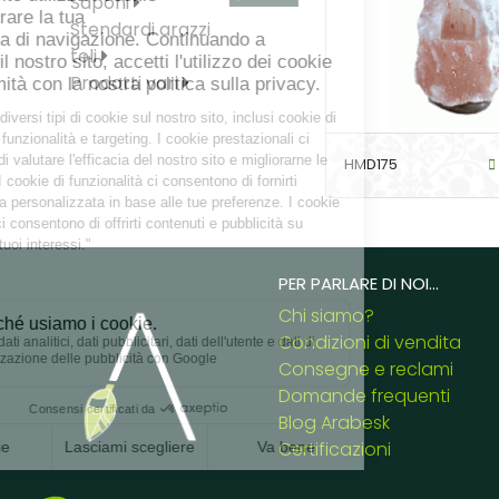
Saponi
Stendardi arazzi
teli
Prodotti vari
HMD175
PER PARLARE DI NOI...
Chi siamo?
Condizioni di vendita
Consegne e reclami
Domande frequenti
Blog Arabesk
Certificazioni