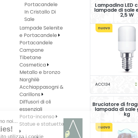
Portacandele
Lampadina LED c
lampade di sale e
In Cristallo Di
2,5 W
Sale
Lampade Selenite
nuovo
e Portacandele
Portacandele
Campane
Tibetane
Cosmetica
Metallo e bronzo
Narghilè
ACC134
Acchiappasogni &
Carillons
Diffusori di oli
Bruciatore di fra
essenziali
lampada di sale 
kg
Porta-incenso
Statue e statuette
nuovo