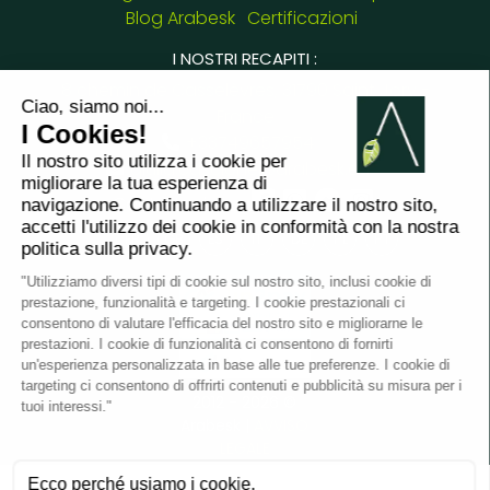
Blog Arabesk
Certificazioni
I NOSTRI RECAPITI :
8 chemin de Casselèvres, 31790 Saint Jory -
France
+33749657954
giulia.cascione@arabesk.eu
Contattaci su :
FR
GB
ES
IT
DE
PL
PT
2012 - 2026 ©
Arabesk |
AVVISO
LEGALE