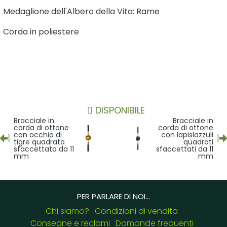
Medaglione dell'Albero della Vita: Rame
Corda in poliestere
DISPONIBILE
Bracciale in
Bracciale in
corda di ottone
corda di ottone
con occhio di
con lapislazzuli
tigre quadrato
quadrati
sfaccettato da 11
sfaccettati da 11
mm
mm
PER PARLARE DI NOI...
Chi siamo?
Condizioni di vendita
Consegne e reclami
Domande frequenti