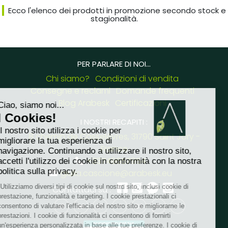
Ecco l'elenco dei prodotti in promozione secondo stock e
stagionalità.
PER PARLARE DI NOI...
Chi siamo?
Condizioni di vendita
Consegne e reclami
Domande frequenti
Blog Arabesk
Certificazioni
I NOSTRI RECAPITI :
8 chemin de Casselèvres, 31790 Saint Jory -
France
+33749657954
giulia.cascione@arabesk.eu
Contattaci su :
FR
GB
ES
IT
DE
PL
PT