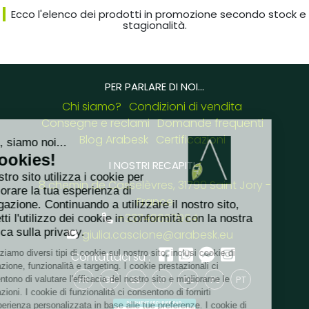
Ecco l'elenco dei prodotti in promozione secondo stock e
stagionalità.
PER PARLARE DI NOI...
Chi siamo?
Condizioni di vendita
Consegne e reclami
Domande frequenti
Blog Arabesk
Certificazioni
I NOSTRI RECAPITI :
8 chemin de Casselèvres, 31790 Saint Jory -
France
+33749657954
giulia.cascione@arabesk.eu
Contattaci su :
FR
GB
ES
IT
DE
PL
PT