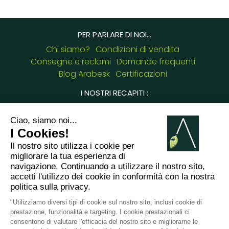
PER PARLARE DI NOI...
Chi siamo?
Condizioni di vendita
Consegne e reclami
Domande frequenti
Blog Arabesk
Certificazioni
I NOSTRI RECAPITI :
8 chemin de Casselèvres, 31790 Saint Jory -
France
+33749657954
giulia.cascione@arabesk.eu
Contattaci su :
FR
GB
ES
IT
DE
PL
PT