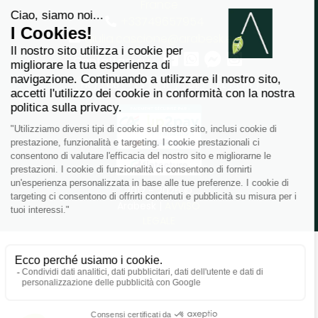
France
+33749657954
giulia.cascione@arabesk.eu
Contattaci su :
FR
GB
ES
IT
DE
PL
PT
2012 - 2026 ©
Arabesk |
AVVISO
LEGALE