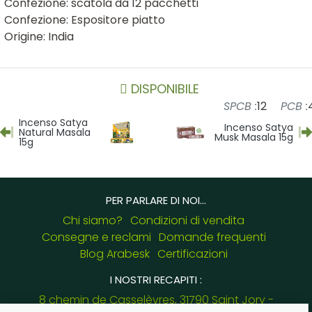
Confezione: scatola da 12 pacchetti
Confezione: Espositore piatto
Origine: India
DISPONIBILE
SPCB :
12
PCB :
Incenso Satya
Incenso Satya
Natural Masala
Musk Masala 15g
15g
PER PARLARE DI NOI...
Chi siamo?
Condizioni di vendita
Consegne e reclami
Domande frequenti
Blog Arabesk
Certificazioni
I NOSTRI RECAPITI :
8 chemin de Casselèvres, 31790 Saint Jory -