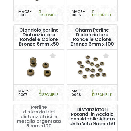
MACS-
MACS-
0005
DISPONIBILE
0006
DISPONIBILE
Ciondolo perline
Charm Perline
Distanziatore
Distanziatore
Rondelle Colore
Rondelle Colore
Bronzo 6mm x50
Bronzo 6mm x 100
MACS-
MACS-
0007
DISPONIBILE
0008
DISPONIBILE
Perline
Distanziatori
distanziatrici
Rotondi in Acciaio
distanziatrici in
Inossidabile Albero
metallo argentato
della Vita 9mm x50
6 mm x100