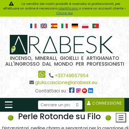
La vendita dei nostri prodotti è riservata ai professionisti, per
effettuare un ordine è necessario
identificarsi
o creare un account cliente >
Clicca qui
INCENSO, MINERALI, GIOIELLI E ARTIGIANATO
ALL'INGROSSO DAL MONDO PER PROFESSIONISTI
+33749657954
giulia.cascione@arabesk.eu
Contattaci su :
CONNESSIONE
Perle Rotonde su Filo
Distanziatori, perline charm e separatori per la creazione di