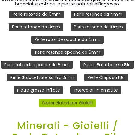
bracciali e collane in pietre naturali all’ingrosso.
Perle rotonde da 6mm
Perle rotonde da 4mm
Perle rotonde da 8mm
Perle rotonde da 10mm
Perle rotonde opache da 4mm
Perle rotonde opache da 6mm
Perle rotonde opache da 8mm
Pietre Burattate su Filo
Perle Sfaccettate su Filo 3mm
Perle Chips su Filo
Pietre grezze infilate
Intercalari in ematite
Distanziatori per Gioielli
Minerali - Gioielli /