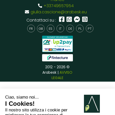
+33749657954
giulia.cascione@arabesk.eu
Contattaci su :
FR
GB
ES
IT
DE
PL
PT
2012 - 2026 ©
Arabesk |
AVVISO
LEGALE