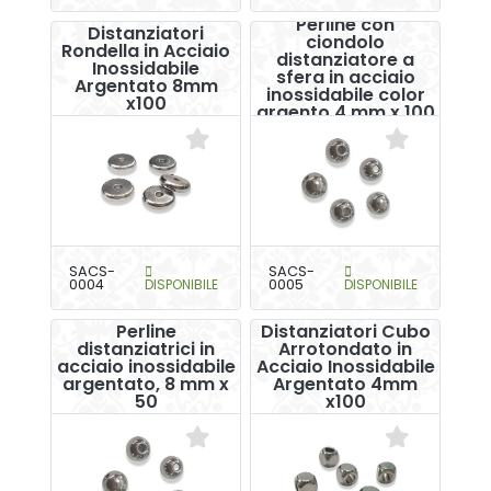
Perline con
Distanziatori
ciondolo
Rondella in Acciaio
distanziatore a
Inossidabile
sfera in acciaio
Argentato 8mm
inossidabile color
x100
argento 4 mm x 100
SACS-
SACS-
0004
DISPONIBILE
0005
DISPONIBILE
Perline
Distanziatori Cubo
distanziatrici in
Arrotondato in
acciaio inossidabile
Acciaio Inossidabile
argentato, 8 mm x
Argentato 4mm
50
x100