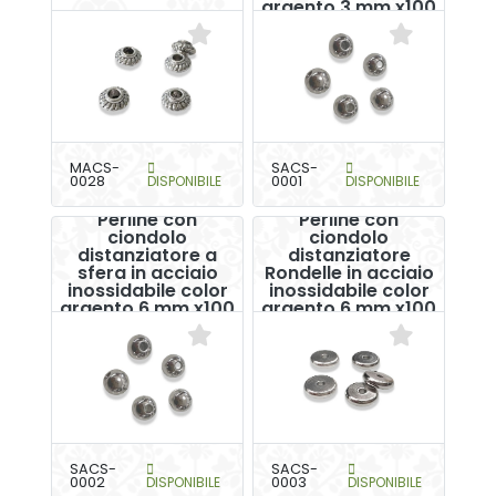
argento 3 mm x100
MACS-
SACS-
0028
DISPONIBILE
0001
DISPONIBILE
Perline con
Perline con
ciondolo
ciondolo
distanziatore a
distanziatore
sfera in acciaio
Rondelle in acciaio
inossidabile color
inossidabile color
argento 6 mm x100
argento 6 mm x100
SACS-
SACS-
0002
DISPONIBILE
0003
DISPONIBILE