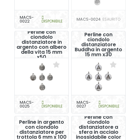
MACS-
MACS-0024
ESAURITO
0022
DISPONIBILE
Perline con
Perline con
ciondolo
ciondolo
distanziatore in
distanziatore
argento con albero
Buddha in argento
della vita 15 mm
15 mm x30
x50
MACS-
MACS-
0025
DISPONIBILE
0027
DISPONIBILE
Perline con
Perline in argento
ciondolo
con ciondolo
distanziatore a
distanziatore per
sfera in acciaio
trottola 6 mm x 100
inossidabile color