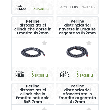
ACS-
ACS-HEM10
ESAURITO
HEM09
DISPONIBILE
Perline
Perline
distanziatrici
distanziatrici
cilindriche corte in
navette in Ematite
Ematite 4x2mm
argentata 6x2mm
ACS-
ACS-
HEM11
DISPONIBILE
HEM12
DISPONIBILE
Perline
Perline
distanziatrici
distanziatrici
cilindriche in
sfaccettate in
Ematite naturale
Ematite argentata
6x5,7mm
4x2mm