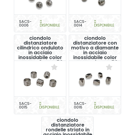
SACS-
SACS-
0006
DISPONIBILE
0014
DISPONIBILE
Perline con
Perline con
ciondolo
ciondolo
distanziatore
distanziatore con
cilindrico ondulato
motivo a diamante
in acciaio
in acciaio
inossidabile color
inossidabile color
argento 8 mm x50
argento 4 mm x50
SACS-
SACS-
0015
DISPONIBILE
0016
DISPONIBILE
Perline con
ciondolo
distanziatore
rondelle striato in
acciaio inossidabile