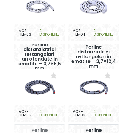
ACS-
ACS-
HEM03
DISPONIBILE
HEM04
DISPONIBILE
Perline
Perline
distanziatrici
distanziatrici
rettangolari
rettangolari in
arrotondate in
ematite – 3,7×12,4
ematite – 3,7×5,5
mm
mm
ACS-
ACS-
HEM05
DISPONIBILE
HEM06
DISPONIBILE
Perline
Perline