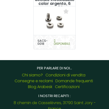
color argento, 6
mm x 50
SACS-
0018
DISPONIBILE
PER PARLARE DI NOI...
Chi siamo?
Condizioni di vendita
Consegne e reclami
Domande frequenti
Blog Arabesk
Certificazioni
I NOSTRI RECAPITI :
8 chemin de Casselèvres, 31790 Saint Jory -
France