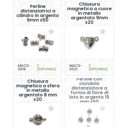
Chiusura
Perline
magnetica a cuore
distanziatrici a
in metallo
cilindro in argento
argentato 9mm
6mm x50
x20
MACS-
MACS-
0019
DISPONIBILE
0021
DISPONIBILE
Perline con
Chiusura
ciondolo
magnetica a sfera
distanziatore a
in metallo
forma di fiore di
argentato 8 mm
loto in argento 15
x20
mm x50