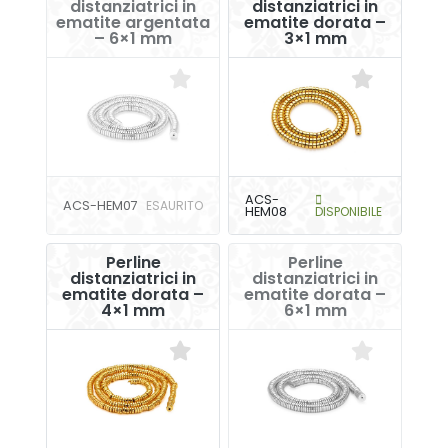
distanziatrici in
distanziatrici in
ematite argentata
ematite dorata –
– 6×1 mm
3×1 mm
ACS-
ACS-HEM07
ESAURITO
HEM08
DISPONIBILE
Perline
Perline
distanziatrici in
distanziatrici in
ematite dorata –
ematite dorata –
4×1 mm
6×1 mm