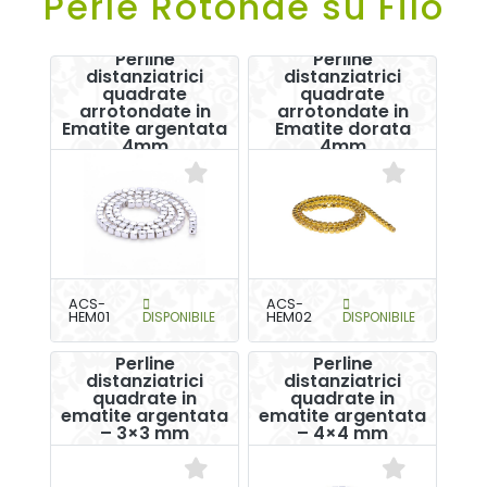
Perle Rotonde su Filo
Perline
Perline
distanziatrici
distanziatrici
quadrate
quadrate
arrotondate in
arrotondate in
Ematite argentata
Ematite dorata
4mm
4mm
ACS-
ACS-
HEM01
DISPONIBILE
HEM02
DISPONIBILE
Perline
Perline
distanziatrici
distanziatrici
quadrate in
quadrate in
ematite argentata
ematite argentata
– 3×3 mm
– 4×4 mm