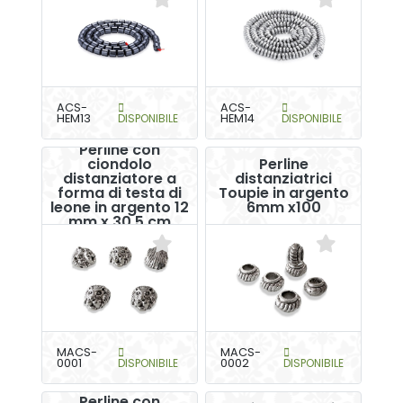
ACS-
ACS-
HEM13
DISPONIBILE
HEM14
DISPONIBILE
Perline con
ciondolo
Perline
distanziatore a
distanziatrici
forma di testa di
Toupie in argento
leone in argento 12
6mm x100
mm x 30.5 cm
MACS-
MACS-
0001
DISPONIBILE
0002
DISPONIBILE
Perline con