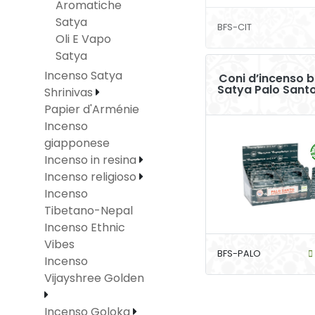
Aromatiche
Satya
BFS-CIT
Oli E Vapo
Satya
Incenso Satya
Coni d’incenso 
Satya Palo Santo
Shrinivas
Papier d'Arménie
Incenso
giapponese
Incenso in resina
Incenso religioso
Incenso
Tibetano-Nepal
Incenso Ethnic
Vibes
BFS-PALO
Incenso
Vijayshree Golden
Incenso Goloka