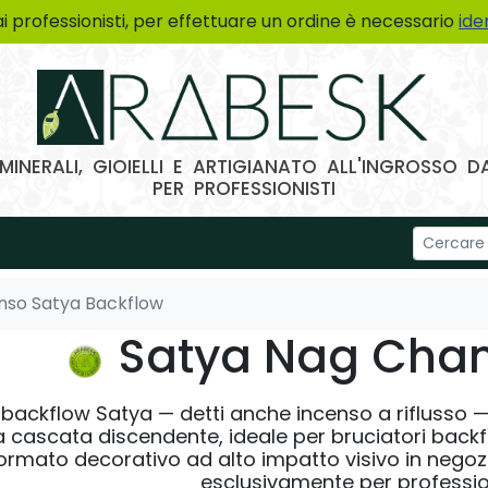
ai professionisti, per effettuare un ordine è necessario
ide
MINERALI, GIOIELLI E ARTIGIANATO ALL'INGROSSO
PER PROFESSIONISTI
nso Satya Backflow
Satya Nag Ch
backflow Satya — detti anche incenso a riflusso — d
 cascata discendente, ideale per bruciatori backf
ormato decorativo ad alto impatto visivo in negozio
esclusivamente per profession