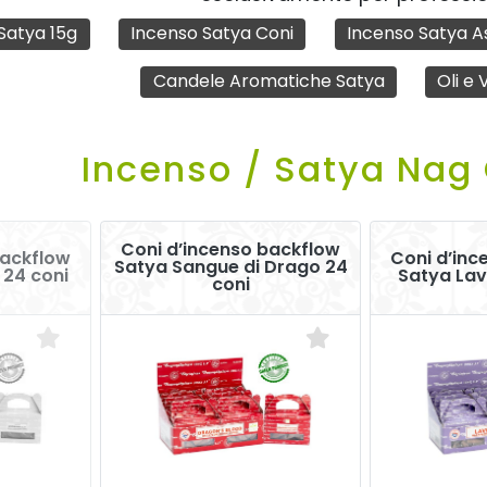
Satya 15g
Incenso Satya Coni
Incenso Satya A
Candele Aromatiche Satya
Oli e
Incenso / Satya Na
Coni d’incenso backflow
backflow
Coni d’inc
Satya Sangue di Drago 24
 24 coni
Satya Lav
coni