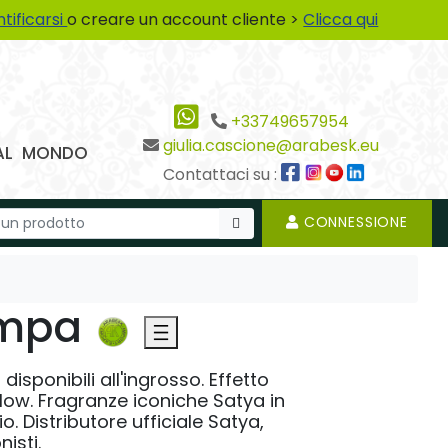
ntificarsi
o creare un account cliente >
Clicca qui
+33749657954
giulia.cascione@arabesk.eu
 DAL MONDO
Contattaci su :
CONNESSIONE
ampa
isponibili all'ingrosso. Effetto
low. Fragranze iconiche Satya in
. Distributore ufficiale Satya,
isti.