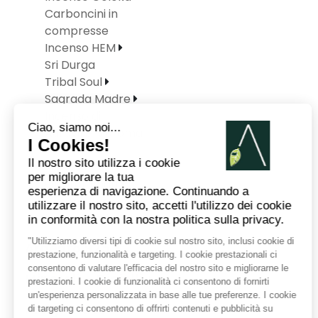
Carboncini in
compresse
Incenso HEM
Sri Durga
Tribal Soul
Sagrada Madre
Incenso di
Auroville Maroma
Tulasi
Oli profumati
Ceroni Liturgici
Incensi Vari
Argento 925
Minerali - Gioielli
Artigianato