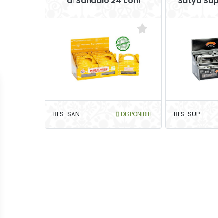
di Sandalo 24 coni
Satya Supe
BFS-SAN
DISPONIBILE
BFS-SUP