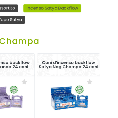
ssortito
Incenso Satya Backflow
 Vapo Satya
g Champa
enso backflow
Coni d’incenso backflow
anda 24 coni
Satya Nag Champa 24 coni