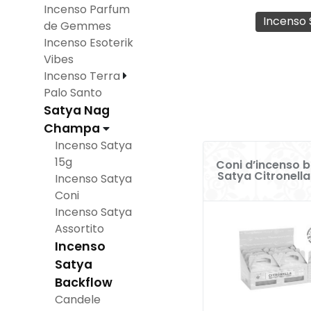
Incenso Parfum
Incenso 
de Gemmes
Incenso Esoterik
Vibes
Incenso Terra
Palo Santo
Satya Nag
Champa
Incenso Satya
15g
Coni d’incenso 
Satya Citronella
Incenso Satya
Coni
Incenso Satya
Assortito
Incenso
Satya
Backflow
Candele