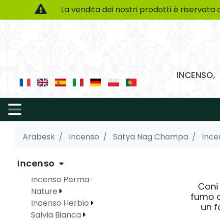
La vendita dei nostri prodotti è riservata 
INCENSO, 
Arabesk
Incenso
Satya Nag Champa
Ince
Incenso
Incenso Perma-
Coni 
Nature
fumo a
Incenso Herbio
un f
Salvia Bianca