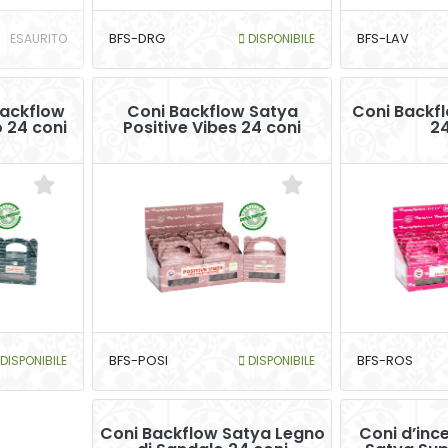
ESAURITO
BFS-DRG
DISPONIBILE
BFS-LAV
backflow
Coni Backflow Satya
Coni Backf
 24 coni
Positive Vibes 24 coni
24
DISPONIBILE
BFS-POSI
DISPONIBILE
BFS-ROS
Coni Backflow Satya Legno
Coni d’inc