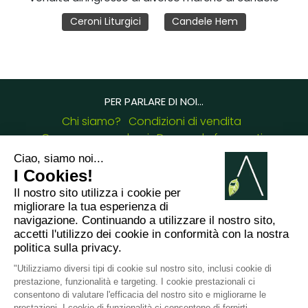
Ceroni Liturgici
Candele Hem
PER PARLARE DI NOI...
Chi siamo?
Condizioni di vendita
Consegne e reclami
Domande frequenti
Blog Arabesk
Certificazioni
I NOSTRI RECAPITI :
8 chemin de Casselèvres, 31790 Saint Jory -
France
+33749657954
giulia.cascione@arabesk.eu
Contattaci su :
FR
GB
ES
IT
DE
PL
PT