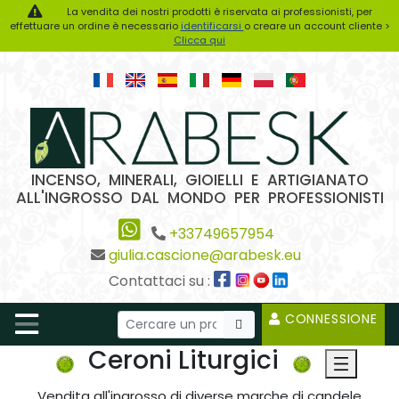
La vendita dei nostri prodotti è riservata ai professionisti, per
effettuare un ordine è necessario
identificarsi
o creare un account cliente >
Clicca qui
INCENSO, MINERALI, GIOIELLI E ARTIGIANATO
ALL'INGROSSO DAL MONDO PER PROFESSIONISTI
+33749657954
giulia.cascione@arabesk.eu
Contattaci su :
CONNESSIONE
Ceroni Liturgici
Vendita all'ingrosso di diverse marche di candele