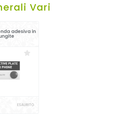
nerali Vari
onda adesiva in
ungite
ESAURITO