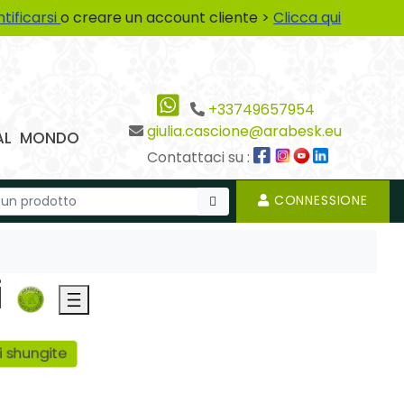
ntificarsi
o creare un account cliente >
Clicca qui
+33749657954
giulia.cascione@arabesk.eu
 DAL MONDO
Contattaci su :
CONNESSIONE
i
i shungite