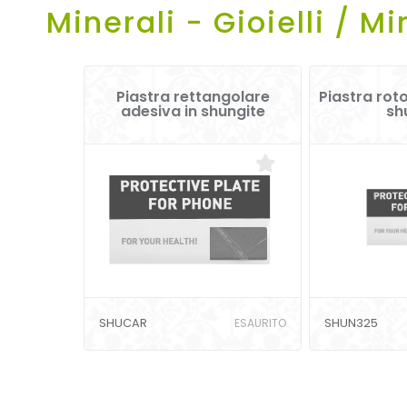
Minerali - Gioielli / Mi
Piastra rettangolare
Piastra rot
adesiva in shungite
sh
SHUCAR
ESAURITO
SHUN325