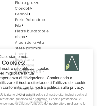
Pietre grezze
Ciondoli
Pendoli
Perle Rotonde su
Filo
Pietre burattate e
chips
Alberi della Vita
Sfere piramidi
Uova
Bigiotteria
tailandese
Minerali Vari
Cuori
Portachiavi
Piastre Di
Shungite
Accessori Gioielli