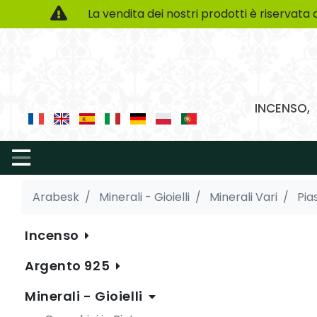
La vendita dei nostri prodotti è riservata 
INCENSO, 
Arabesk
Minerali - Gioielli
Minerali Vari
Pia
Incenso
Argento 925
Minerali - Gioielli