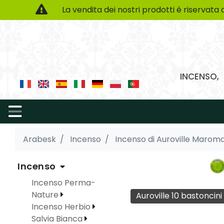
La vendita dei nostri prodotti è riservata 
INCENSO, 
Arabesk
Incenso
Incenso di Auroville Marom
Incenso
Incenso Perma-
Nature
Auroville 10 bastoncini
Incenso Herbio
Salvia Bianca