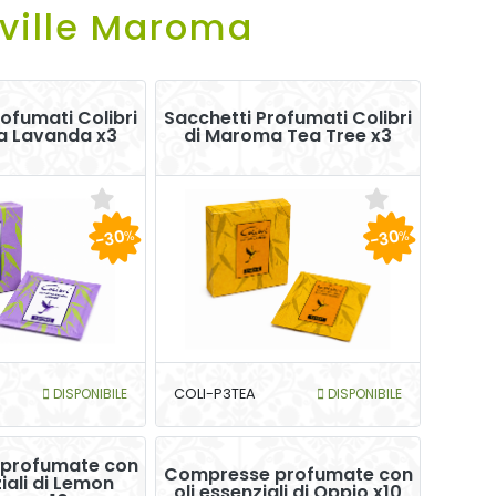
oville Maroma
ofumati Colibri
Sacchetti Profumati Colibri
a Lavanda x3
di Maroma Tea Tree x3
-30
-30
%
%
DISPONIBILE
COLI-P3TEA
DISPONIBILE
profumate con
Compresse profumate con
ziali di Lemon
oli essenziali di Oppio x10