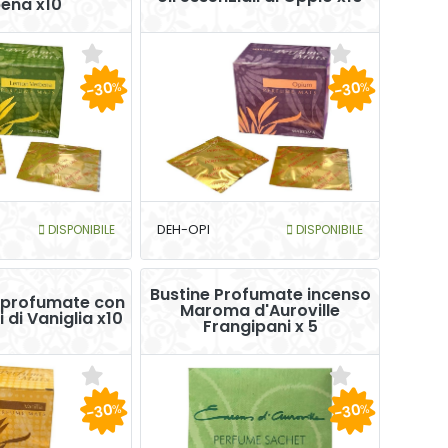
ena x10
-30
-30
%
%
DISPONIBILE
DEH-OPI
DISPONIBILE
Bustine Profumate incenso
profumate con
Maroma d'Auroville
i di Vaniglia x10
Frangipani x 5
-30
-30
%
%