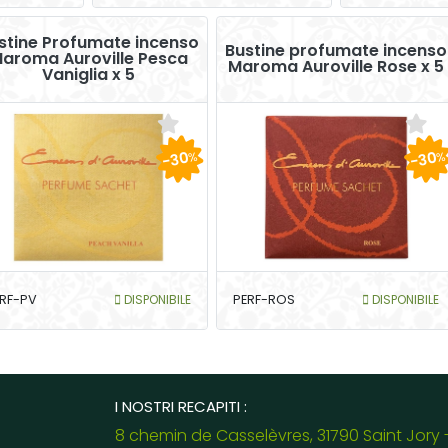
stine Profumate incenso
Bustine profumate incenso
aroma Auroville Pesca
Maroma Auroville Rose x 5
Vaniglia x 5
-30
-30
%
%
RF-PV
DISPONIBILE
PERF-ROS
DISPONIBILE
I NOSTRI RECAPITI :
8 chemin de Casselèvres, 31790 Saint Jory 