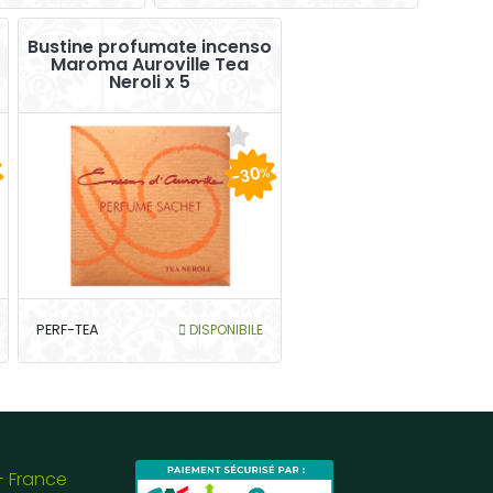
Bustine profumate incenso
Maroma Auroville Tea
Neroli x 5
-30
%
PERF-TEA
DISPONIBILE
- France