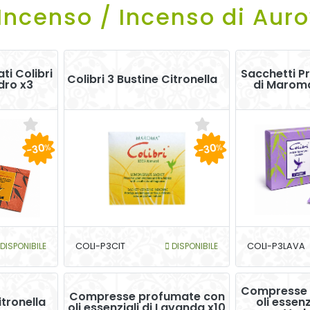
Incenso / Incenso di Aur
ti Colibri
Sacchetti Pr
Colibri 3 Bustine Citronella
dro x3
di Marom
-30
-30
%
%
DISPONIBILE
COLI-P3CIT
DISPONIBILE
COLI-P3LAVA
Compresse 
Compresse profumate con
itronella
oli essen
oli essenziali di Lavanda x10