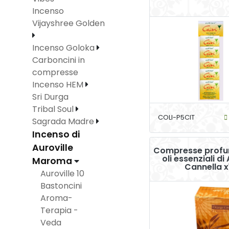
Incenso
Vijayshree Golden
Incenso Goloka
Carboncini in
compresse
Incenso HEM
Sri Durga
Tribal Soul
COLI-P5CIT
Sagrada Madre
Incenso di
Auroville
Compresse profu
oli essenziali di
Maroma
Cannella x
Auroville 10
Bastoncini
Aroma-
Terapia -
Veda