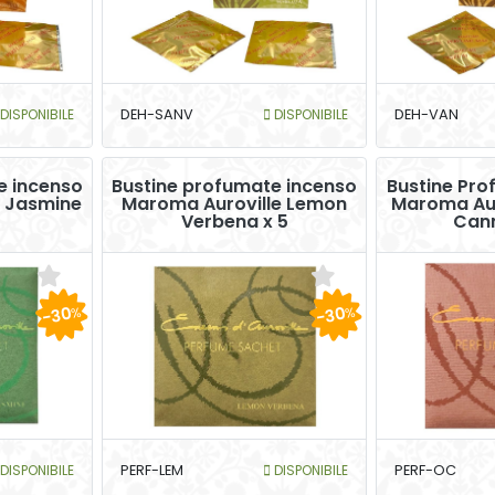
DISPONIBILE
DEH-SANV
DISPONIBILE
DEH-VAN
e incenso
Bustine profumate incenso
Bustine Pro
e Jasmine
Maroma Auroville Lemon
Maroma Aur
Verbena x 5
Cann
-30
-30
%
%
DISPONIBILE
PERF-LEM
DISPONIBILE
PERF-OC