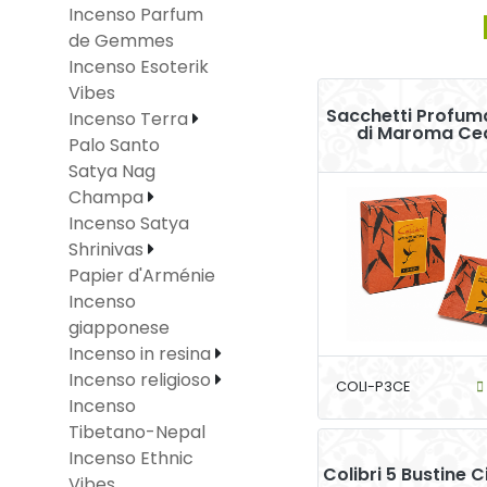
Incenso Parfum
de Gemmes
Incenso Esoterik
Vibes
Sacchetti Profuma
Incenso Terra
di Maroma Ce
Palo Santo
Satya Nag
Champa
Incenso Satya
Shrinivas
Papier d'Arménie
Incenso
giapponese
Incenso in resina
Incenso religioso
COLI-P3CE
Incenso
Tibetano-Nepal
Incenso Ethnic
Colibri 5 Bustine C
Vibes