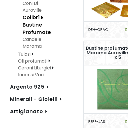
Coni Di
Auroville
Colibrì E
Bustine
DEH-ORAC
Profumate
Candele
Maroma
Bustine profumat
Maroma Aurovill
Tulasi
x 5
Oli profumati
Ceroni Liturgici
Incensi Vari
Argento 925
Minerali - Gioielli
Artigianato
PERF-JAS