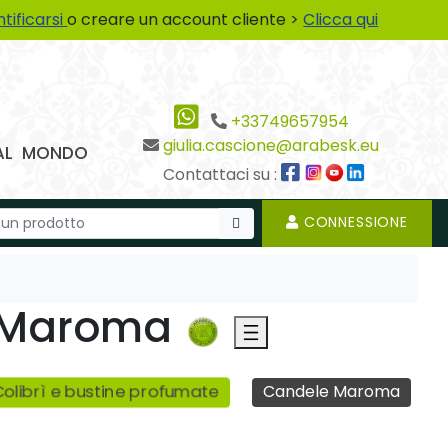
ntificarsi
o creare un account cliente >
Clicca qui
+33749657954
giulia.cascione@arabesk.eu
 DAL MONDO
Contattaci su :
CONNESSIONE
e Maroma
olibrì e bustine profumate
Candele Maroma