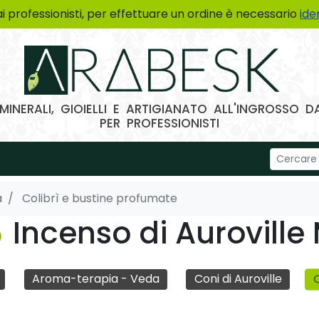
ai professionisti, per effettuare un ordine è necessario
ide
MINERALI, GIOIELLI E ARTIGIANATO ALL'INGROSSO
PER PROFESSIONISTI
a
Colibrì e bustine profumate
Incenso di Aurovill
C
Aroma-terapia - Veda
Coni di Auroville