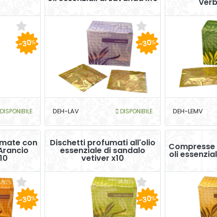
Verb
-30
-30
%
%
DISPONIBILE
DEH-LAV
DISPONIBILE
DEH-LEMV
mate con
Dischetti profumati all'olio
Compresse 
 Arancio
essenziale di sandalo
oli essenzial
10
vetiver x10
-30
-30
%
%