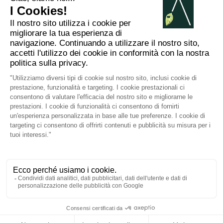
2012 - 2026 ©
Arabesk |
AVVISO
LEGALE