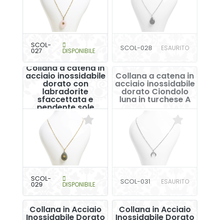
SCOL-
SCOL-028
ESAURITO
027
DISPONIBILE
Collana a catena in
acciaio inossidabile
Collana a catena in
dorato con
acciaio inossidabile
labradorite
dorato Ciondolo
sfaccettata e
luna in turchese A
pendente sole
SCOL-
SCOL-031
ESAURITO
029
DISPONIBILE
Collana in Acciaio
Collana in Acciaio
Inossidabile Dorato
Inossidabile Dorato