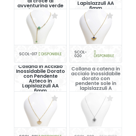
di croce di
Lapislazzuli AA
avventurina verde
6mm
sfaccettata
SCOL-
SCOL-017
DISPONIBILE
020
DISPONIBILE
Collana in Acciaio
Collana a catena in
Inossidabile Dorato
acciaio inossidabile
con Pendente
dorato con
Azteco in
pendente sole in
Lapislazzuli AA
lapislazzuli A
6mm