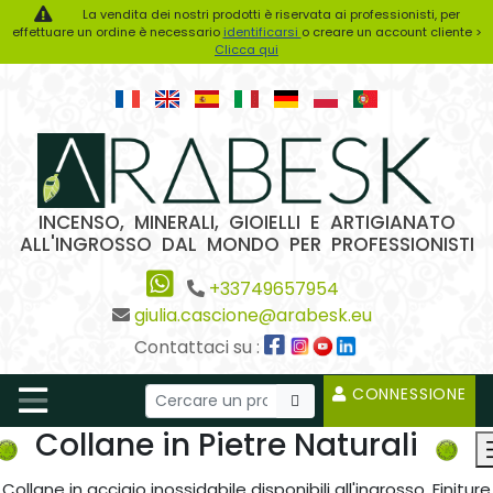
La vendita dei nostri prodotti è riservata ai professionisti, per
effettuare un ordine è necessario
identificarsi
o creare un account cliente >
Clicca qui
INCENSO, MINERALI, GIOIELLI E ARTIGIANATO
ALL'INGROSSO DAL MONDO PER PROFESSIONISTI
+33749657954
giulia.cascione@arabesk.eu
Contattaci su :
CONNESSIONE
Collane in Pietre Naturali
Collane in acciaio inossidabile disponibili all'ingrosso. Finiture