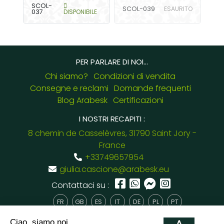
SCOL-
SCOL-039
ESAURITO
037
DISPONIBILE
PER PARLARE DI NOI...
Chi siamo?
Condizioni di vendita
Consegne e reclami
Domande frequenti
Blog Arabesk
Certificazioni
I NOSTRI RECAPITI :
8 chemin de Casselèvres, 31790 Saint Jory -
France
+33749657954
giulia.cascione@arabesk.eu
Contattaci su :
FR
GB
ES
IT
DE
PL
PT