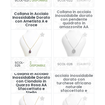
SCOL-021
DISPONIBILE
SCOL-022
ESAURITO
Collana in acciaio
Collana in Acciaio
inossidabile dorato
Inossidabile Dorato
con pendente
con Ametista A e
quadrato in
Croce
amazzonite AA
SCOL-
SCOL-026
ESAURITO
025
DISPONIBILE
Collana a catena in
Collana in Acciaio
acciaio inossidabile
Inossidabile Dorato
dorato con
con Ciondolo in
turchese africano
Quarzo Rosa AA
naturale
Sfaccettato e
sfaccettato e
Stella
pendente a stella