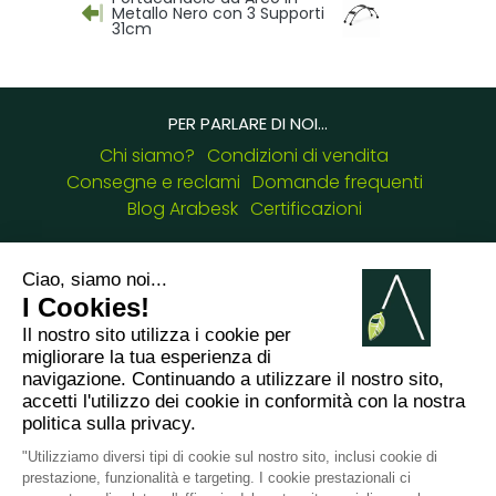
Metallo Nero con 3 Supporti
31cm
PER PARLARE DI NOI...
Chi siamo?
Condizioni di vendita
Consegne e reclami
Domande frequenti
Blog Arabesk
Certificazioni
I NOSTRI RECAPITI :
8 chemin de Casselèvres, 31790 Saint Jory -
France
+33749657954
giulia.cascione@arabesk.eu
Contattaci su :
FR
GB
ES
IT
DE
PL
PT