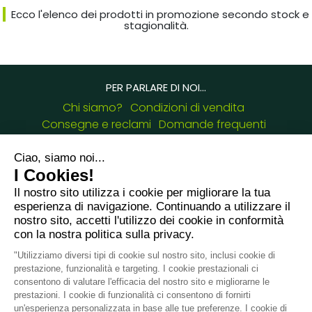
Ecco l'elenco dei prodotti in promozione secondo stock e
stagionalità.
PER PARLARE DI NOI...
Chi siamo?
Condizioni di vendita
Consegne e reclami
Domande frequenti
Blog Arabesk
Certificazioni
I NOSTRI RECAPITI :
8 chemin de Casselèvres, 31790 Saint Jory -
France
+33749657954
giulia.cascione@arabesk.eu
Contattaci su :
FR
GB
ES
IT
DE
PL
PT