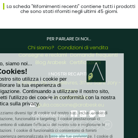
La scheda "Rifornimenti recenti" contiene tutti i prodotti
che sono stati riforniti negli ultimi 45 giorni.
PER PARLARE DI NOI...
Chi siamo?
Condizioni di vendita
Consegne e reclami
Domande frequenti
Blog Arabesk
Certificazioni
I NOSTRI RECAPITI :
8 chemin de Casselèvres, 31790 Saint Jory -
France
+33749657954
giulia.cascione@arabesk.eu
Contattaci su :
FR
GB
ES
IT
DE
PL
PT