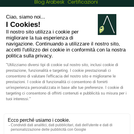
Blog Arabesk
Certificazioni
I NOSTRI RECAPITI :
8 chemin de Casselèvres, 31790 Saint Jory -
France
+33749657954
giulia.cascione@arabesk.eu
Contattaci su :
FR
GB
ES
IT
DE
PL
PT
2012 - 2026 ©
Arabesk |
AVVISO
LEGALE